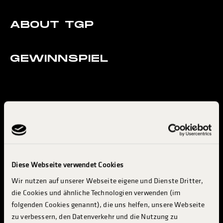
ABOUT TGP
GEWINNSPIEL
NEWS­LETTER
Immer bestens informiert sein, was in der Welt des Int. Shell ADAC
Diese Webseite verwendet Cookies
Truck-Grand-Prix so läuft? Kein Problem, einfach Newsletter
abonnieren und keine Neuigkeiten mehr verpassen.
Wir nutzen auf unserer Webseite eigene und Dienste Dritter,
die Cookies und ähnliche Technologien verwenden (im
folgenden Cookies genannt), die uns helfen, unsere Webseite
JETZT ANMELDEN
zu verbessern, den Datenverkehr und die Nutzung zu