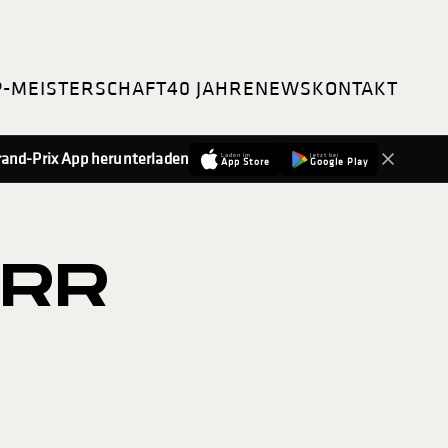
P-MEISTERSCHAFT
40 JAHRE
NEWS
KONTAKT
-Grand-Prix App herunterladen
Laden im
Jetzt bei
App Store
Google Play
ORR