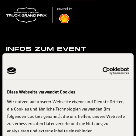
INFOS ZUM EVENT
RACING & RENNSERIEN
KONZERTE & ENTERTAINMENT
MESSE & INDUSTRY
BESUCH PLANEN
Diese Webseite verwendet Cookies
Wir nutzen auf unserer Webseite eigene und Dienste Dritter,
INFO & SERVICES
die Cookies und ähnliche Technologien verwenden (im
TRUCKER CAMP
folgenden Cookies genannt), die uns helfen, unsere Webseite
INDUSTRIE & AUSSTELLER
zu verbessern, den Datenverkehr und die Nutzung zu
analysieren und externe Inhalte einzubinden.
ABOUT TGP