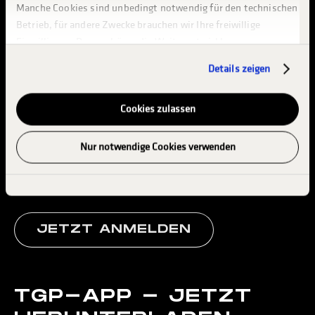
Manche Cookies sind unbedingt notwendig für den technischen
GEWINNSPIEL
Betrieb, für andere Zwecke brauchen wir Ihre freiwillige
Einwilligung. Dazu gehören die Weiterentwicklung unserer
Webseiten (Analysen & Statistiken zur Webseitennutzung),
Details zeigen
die Werbung auf Basis von Pseudonymen und die Bildung und
Anreicherung von pseudonymen Nutzerprofilen, um Werbung
auf unseren und dritten Webseiten anzuzeigen.
Cookies zulassen
NEWS­LETTER
Bitte beachten Sie, dass einzelne Empfänger Ihre Daten
Nur notwendige Cookies verwenden
Immer bestens informiert sein, was in der Welt des Int. Shell ADAC
möglicherweise in Länder über mitteln, in denen kein der
Truck-Grand-Prix so läuft? Kein Problem, einfach Newsletter
DSGVO entsprechendes Datenschutzniveau herrscht, etwa in
abonnieren und keine Neuigkeiten mehr verpassen.
die USA. Das bedeutet, dass Ihre Daten dort nicht im
gewohnten Umfang geschützt sind, dass insbesondere dortige
staatliche Stellen möglicherweise auf Ihre Daten zugreifen
JETZT ANMELDEN
können, ohne dass Ihnen dort Rechte oder Rechtsbehelfe zur
Verfügung stehen.
TGP-APP - JETZT
Sie können Ihre Datenschutzeinstellungen jederzeit ändern
oder Ihre Einwilligung widerrufen, indem Sie unten im