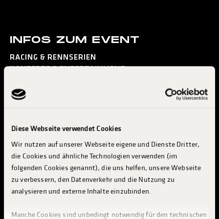
INFOS ZUM EVENT
RACING & RENNSERIEN
KONZERTE & ENTERTAINMENT
MESSE & INDUSTRY
BESUCH PLANEN
INFO & SERVICES
Diese Webseite verwendet Cookies
TRUCKER CAMP
Wir nutzen auf unserer Webseite eigene und Dienste Dritter,
INDUSTRIE & AUSSTELLER
die Cookies und ähnliche Technologien verwenden (im
folgenden Cookies genannt), die uns helfen, unsere Webseite
ABOUT TGP
zu verbessern, den Datenverkehr und die Nutzung zu
analysieren und externe Inhalte einzubinden.
GEWINNSPIEL
Manche Cookies sind unbedingt notwendig für den technischen