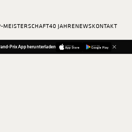
P-MEISTERSCHAFT
40 JAHRE
NEWS
KONTAKT
-Grand-Prix App herunterladen
Laden im
Jetzt bei
App Store
Google Play