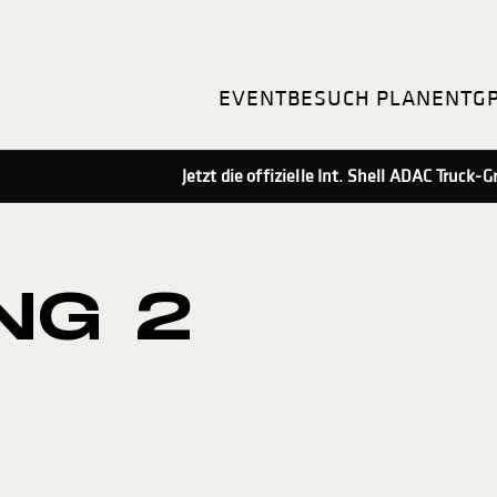
EVENT
BESUCH PLANEN
TG
Jetzt die offizielle Int. Shell ADAC Truck
NG 2