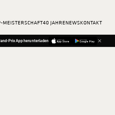
P-MEISTERSCHAFT
40 JAHRE
NEWS
KONTAKT
-Grand-Prix App herunterladen
Laden im
Jetzt bei
App Store
Google Play