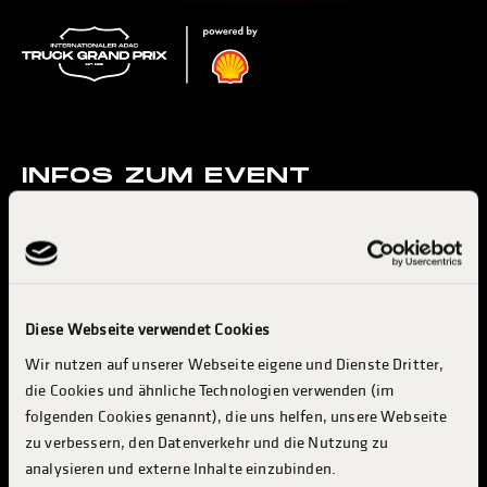
INFOS ZUM EVENT
RACING & RENNSERIEN
KONZERTE & ENTERTAINMENT
MESSE & INDUSTRY
BESUCH PLANEN
Diese Webseite verwendet Cookies
Wir nutzen auf unserer Webseite eigene und Dienste Dritter,
INFO & SERVICES
die Cookies und ähnliche Technologien verwenden (im
TRUCKER CAMP
folgenden Cookies genannt), die uns helfen, unsere Webseite
INDUSTRIE & AUSSTELLER
zu verbessern, den Datenverkehr und die Nutzung zu
analysieren und externe Inhalte einzubinden.
ABOUT TGP