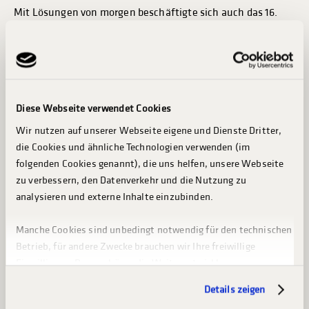
Mit Lösungen von morgen beschäftigte sich auch das 16.
TruckSymposium von ADAC Mittelrhein und TÜV Rheinland.
120 Vertreterinnen und Vertreter aus Wirtschaft,
Verbänden, Behörden, Politik und Medien tauschten sich zu
den
Diese Webseite verwendet Cookies
aktuellen Entwicklungen und Herausforderungen der
Branche aus. So gingen die Experten unter anderem der
Wir nutzen auf unserer Webseite eigene und Dienste Dritter,
die Cookies und ähnliche Technologien verwenden (im
Frage nach, wie realistisch der Wandel hin zur
folgenden Cookies genannt), die uns helfen, unsere Webseite
Elektromobilität beim Straßengüterverkehr ist.
zu verbessern, den Datenverkehr und die Nutzung zu
Ob batterie-elektrische Antriebe tatsächlich wirtschaftlich
analysieren und externe Inhalte einzubinden.
eingesetzt werden können, hänge demnach stark vom
Anwendungsbereich ab. Natürlich werden der Wasserstoff-
Manche Cookies sind unbedingt notwendig für den technischen
und Elektroantrieb mittel- und langfristig die wichtigsten
Betrieb, für andere Zwecke brauchen wir Ihre freiwillige
Einwilligung. Dazu gehören die Weiterentwicklung unserer
kohlenstoffarmen Antriebskonzepte sein. Der Weg dorthin
Webseiten (Analysen & Statistiken zur Webseitennutzung),
aber werde lang – wegen der technologischen
Details zeigen
die Werbung auf Basis von Pseudonymen und die Bildung und
Herausforderungen und wegen der mangelnden