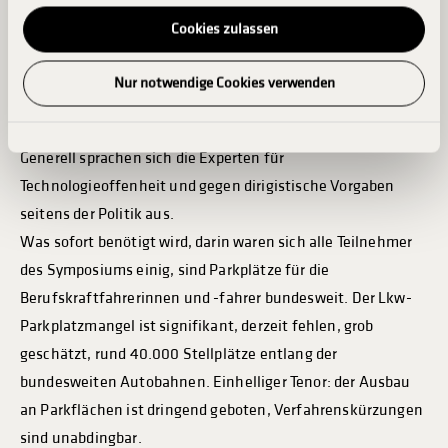
Anreicherung von pseudonymen Nutzerprofilen, um Werbung
Fahrzeugverfügbarkeit. Brückentechnologien würden sicher
auf unseren und dritten Webseiten anzuzeigen.
Cookies zulassen
benötigt.
Eine Grundvoraussetzung für den Ausbau erneuerbarer
Bitte beachten Sie, dass einzelne Empfänger Ihre Daten
Nur notwendige Cookies verwenden
möglicherweise in Länder über mitteln, in denen kein der
Energien sei in jedem Fall Planungssicherheit. Die können
DSGVO entsprechendes Datenschutzniveau herrscht, etwa in
nur von Politik und Verwaltung erzeugt werden.
die USA. Das bedeutet, dass Ihre Daten dort nicht im
Generell sprachen sich die Experten für
gewohnten Umfang geschützt sind, dass insbesondere dortige
Technologieoffenheit und gegen dirigistische Vorgaben
staatliche Stellen möglicherweise auf Ihre Daten zugreifen
seitens der Politik aus.
können, ohne dass Ihnen dort Rechte oder Rechtsbehelfe zur
Was sofort benötigt wird, darin waren sich alle Teilnehmer
Verfügung stehen.
des Symposiums einig, sind Parkplätze für die
Sie können Ihre Datenschutzeinstellungen jederzeit ändern
Berufskraftfahrerinnen und -fahrer bundesweit. Der Lkw-
oder Ihre Einwilligung widerrufen, indem Sie unten im
Parkplatzmangel ist signifikant, derzeit fehlen, grob
Fußbereich der Webseite auf Datenschutz klicken. Ein solcher
geschätzt, rund 40.000 Stellplätze entlang der
Widerruf wirkt sich nicht auf die Rechtmäßigkeit der bis zum
bundesweiten Autobahnen. Einhelliger Tenor: der Ausbau
Widerruf erfolgten Verarbeitung aus. Weitere Informationen
an Parkflächen ist dringend geboten, Verfahrenskürzungen
finden Sie in unseren Datenschutzhinweisen.
sind unabdingbar.