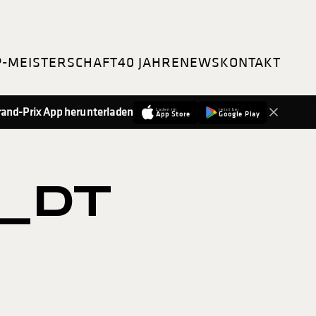
P-MEISTERSCHAFT
40 JAHRE
NEWS
KONTAKT
-Grand-Prix App herunterladen
Laden im
Jetzt bei
App Store
Google Play
_DT