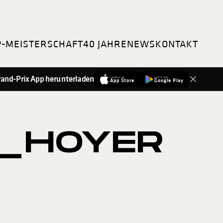
P-MEISTERSCHAFT
40 JAHRE
NEWS
KONTAKT
-Grand-Prix App herunterladen
Laden im
Jetzt bei
App Store
Google Play
_HOYER