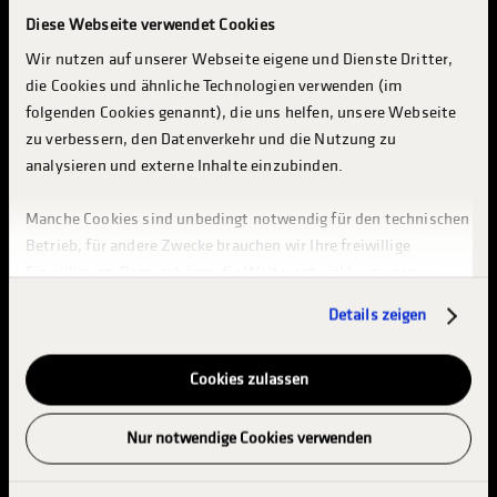
Diese Webseite verwendet Cookies
INFOS ZUM EVENT
Wir nutzen auf unserer Webseite eigene und Dienste Dritter,
die Cookies und ähnliche Technologien verwenden (im
RACING & RENNSERIEN
folgenden Cookies genannt), die uns helfen, unsere Webseite
KONZERTE & ENTERTAINMENT
zu verbessern, den Datenverkehr und die Nutzung zu
MESSE & INDUSTRY
analysieren und externe Inhalte einzubinden.
BESUCH PLANEN
Manche Cookies sind unbedingt notwendig für den technischen
Betrieb, für andere Zwecke brauchen wir Ihre freiwillige
INFO & SERVICES
Einwilligung. Dazu gehören die Weiterentwicklung unserer
TRUCKER CAMP
Webseiten (Analysen & Statistiken zur Webseitennutzung),
INDUSTRIE & AUSSTELLER
Details zeigen
die Werbung auf Basis von Pseudonymen und die Bildung und
Anreicherung von pseudonymen Nutzerprofilen, um Werbung
ABOUT TGP
auf unseren und dritten Webseiten anzuzeigen.
Cookies zulassen
Bitte beachten Sie, dass einzelne Empfänger Ihre Daten
GEWINNSPIEL
Nur notwendige Cookies verwenden
möglicherweise in Länder über mitteln, in denen kein der
DSGVO entsprechendes Datenschutzniveau herrscht, etwa in