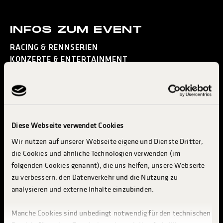
INFOS ZUM EVENT
RACING & RENNSERIEN
KONZERTE & ENTERTAINMENT
MESSE & INDUSTRY
BESUCH PLANEN
INFO & SERVICES
Diese Webseite verwendet Cookies
TRUCKER CAMP
Wir nutzen auf unserer Webseite eigene und Dienste Dritter,
INDUSTRIE & AUSSTELLER
die Cookies und ähnliche Technologien verwenden (im
folgenden Cookies genannt), die uns helfen, unsere Webseite
ABOUT TGP
zu verbessern, den Datenverkehr und die Nutzung zu
analysieren und externe Inhalte einzubinden.
GEWINNSPIEL
Manche Cookies sind unbedingt notwendig für den technischen