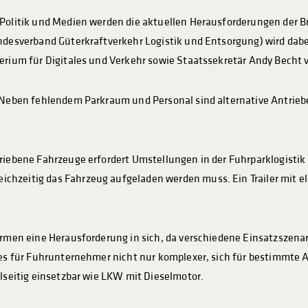
 Politik und Medien werden die aktuellen Herausforderungen der 
undesverband Güterkraftverkehr Logistik und Entsorgung) wird da
terium für Digitales und Verkehr sowie Staatssekretär Andy Becht
. Neben fehlendem Parkraum und Personal sind alternative Antriebe
riebene Fahrzeuge erfordert Umstellungen in der Fuhrparklogistik
hzeitig das Fahrzeug aufgeladen werden muss. Ein Trailer mit el
ormen eine Herausforderung in sich, da verschiedene Einsatzszena
t es für Fuhrunternehmer nicht nur komplexer, sich für bestimmte
elseitig einsetzbar wie LKW mit Dieselmotor.