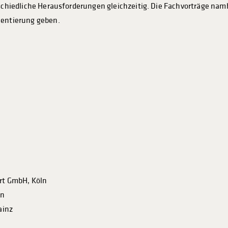
rschiedliche Herausforderungen gleichzeitig. Die Fachvorträge nam
ientierung geben.
hrt GmbH, Köln
en
ainz