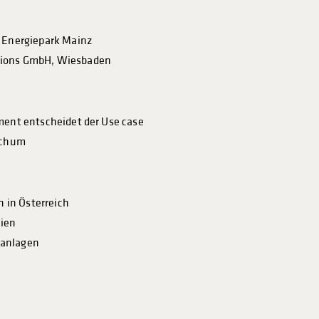
s Energiepark Mainz
utions GmbH, Wiesbaden
ment entscheidet der Use case
Bochum
 in Österreich
Wien
stanlagen