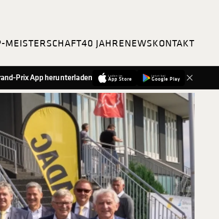
P-MEISTERSCHAFT
40 JAHRE
NEWS
KONTAKT
-Grand-Prix App herunterladen
Laden im
Jetzt bei
App Store
Google Play