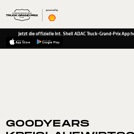
Jetzt die offizielle Int. Shell ADAC Truck-Grand-Prix App 
Laden im
Jetzt bei
App Store
Google Play
GOODYEARS