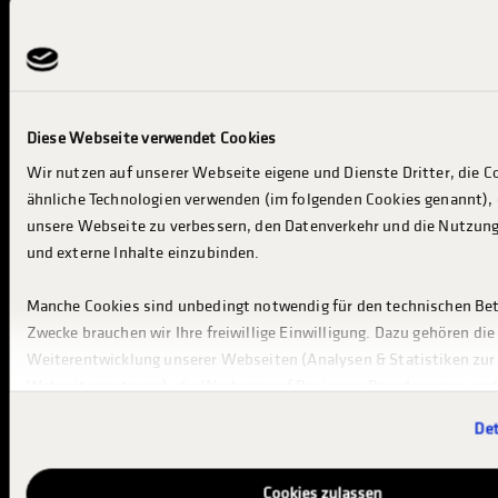
INFOS ZUM EVENT
RACING & RENNSERIEN
KONZERTE & ENTERTAINMENT
MESSE & INDUSTRY
Diese Webseite verwendet Cookies
BESUCH PLANEN
Wir nutzen auf unserer Webseite eigene und Dienste Dritter, die C
ähnliche Technologien verwenden (im folgenden Cookies genannt), 
INFO & SERVICES
unsere Webseite zu verbessern, den Datenverkehr und die Nutzung
TRUCKER CAMP
und externe Inhalte einzubinden.
INDUSTRIE & AUSSTELLER
Manche Cookies sind unbedingt notwendig für den technischen Betr
ABOUT TGP
Zwecke brauchen wir Ihre freiwillige Einwilligung. Dazu gehören die
Weiterentwicklung unserer Webseiten (Analysen & Statistiken zur
Webseitennutzung), die Werbung auf Basis von Pseudonymen und 
GEWINNSPIEL
Anreicherung von pseudonymen Nutzerprofilen, um Werbung auf 
Det
dritten Webseiten anzuzeigen.
Bitte beachten Sie, dass einzelne Empfänger Ihre Daten möglicherw
Cookies zulassen