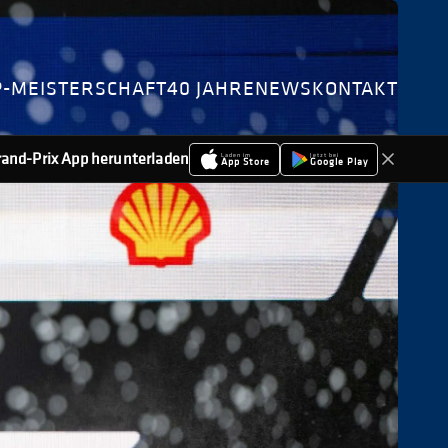
P-MEISTERSCHAFT
40 JAHRE
NEWS
KONTAKT
-Grand-Prix App herunterladen
Laden im
Jetzt bei
App Store
Google Play