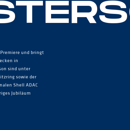
STER
 Premiere und bringt
ecken in
son sind unter
tzring sowie der
nalen Shell ADAC
riges Jubiläum