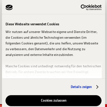
Abend in der Eifel spielend.
Unterm Strich stand ein rundum gelungenes Fest der
County-Musik mit großem Unterhaltungsfaktor.
Diese Webseite verwendet Cookies
Wir nutzen auf unserer Webseite eigene und Dienste Dritter,
die Cookies und ähnliche Technologien verwenden (im
folgenden Cookies genannt), die uns helfen, unsere Webseite
zu verbessern, den Datenverkehr und die Nutzung zu
Share this post
analysieren und externe Inhalte einzubinden.
FESTIVAL
Manche Cookies sind unbedingt notwendig für den technischen
Betrieb, für andere Zwecke brauchen wir Ihre freiwillige
Einwilligung. Dazu gehören die Weiterentwicklung unserer
Webseiten (Analysen & Statistiken zur Webseitennutzung),
Details zeigen
die Werbung auf Basis von Pseudonymen und die Bildung und
Anreicherung von pseudonymen Nutzerprofilen, um Werbung
auf unseren und dritten Webseiten anzuzeigen.
Cookies zulassen