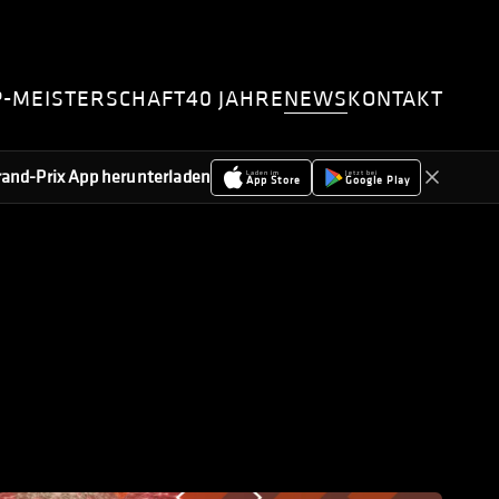
P-MEISTERSCHAFT
40 JAHRE
NEWS
KONTAKT
-Grand-Prix App herunterladen
Laden im
Jetzt bei
App Store
Google Play