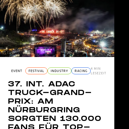
4 MIN
EVENT
FESTIVAL
INDUSTRY
RACING
LESEZEIT
37. INT. ADAC
TRUCK-GRAND-
HECKER TRIUMPHIERT IM PACKENDEN FINALE AM LAUSITZRING
PRIX: AM
NÜRBURGRING
SORGTEN 130.000
FANS FÜR TOP-